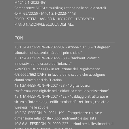
M4C1I2.1-2022-941
Competenze STEM e multilinguistiche nelle scuole statali
(D.M. 65/2023) - M4C1I3.1-2023-1143
PNSD - STEM - AVVISO N. 10812 DEL 13/05/2021
PIANO NAZIONALE SCUOLA DIGITALE
PON
13.1.3A-FESRPON-PI-2022-82 - Azione 13.1.3 – “Edugreen:
laboratori di sostenibilità per il primo ciclo”
13.1.5A-FESRPON-PI-2022-150 – “Ambienti didattici
innovativi per le scuole dell’infanzia”
AVVISO N. 36723 PON in attuazione del Regolamento
(UE)2022/562 (CARE) in favore delle scuole che accolgono
alunni provenienti dall’Ucraina
13.1.2A-FESRPON-PI-2021-28 - “Digital board:
trasformazione digitale nella didattica e nell’organizzazione”
13.1.1A-FESRPON-PI-2021-122 - “Cablaggio strutturato e
sicuro all’interno degli edifici scolastici”- reti locali, cablate e
wireless, nelle scuole
10.2.2A-FSEPON-PI-2021-199 - Competenze chiave e
dimensione relazionale - Apprendimento e socialità
10.8.6.A -FESRPON-PI-2020-223 - azioni per l'allestimento di
centri scolastici digitali - smart class