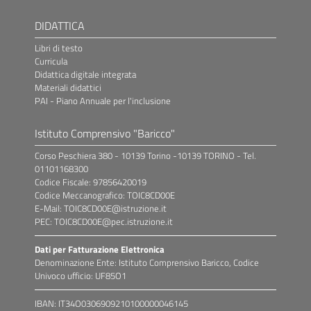
DIDATTICA
Libri di testo
Curricula
Didattica digitale integrata
Materiali didattici
PAI - Piano Annuale per l'inclusione
Istituto Comprensivo "Baricco"
Corso Peschiera 380 - 10139 Torino -10139 TORINO - Tel.
01101168300
Codice Fiscale: 97856420019
Codice Meccanografico: TOIC8CD00E
E-Mail: TOIC8CD00E@istruzione.it
PEC: TOIC8CD00E@pec.istruzione.it
Dati per Fatturazione Elettronica
Denominazione Ente: Istituto Comprensivo Baricco, Codice
Univoco ufficio: UF85O1
IBAN: IT34O0306909210100000046145