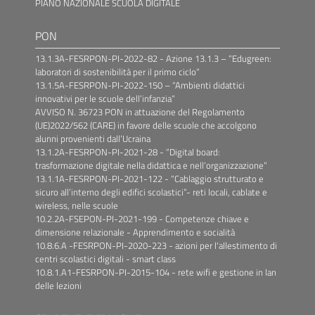
PIANO NAZIONALE SCUOLA DIGITALE
PON
13.1.3A-FESRPON-PI-2022-82 - Azione 13.1.3 – “Edugreen:
laboratori di sostenibilità per il primo ciclo”
13.1.5A-FESRPON-PI-2022-150 – “Ambienti didattici
innovativi per le scuole dell’infanzia”
AVVISO N. 36723 PON in attuazione del Regolamento
(UE)2022/562 (CARE) in favore delle scuole che accolgono
alunni provenienti dall’Ucraina
13.1.2A-FESRPON-PI-2021-28 - “Digital board:
trasformazione digitale nella didattica e nell’organizzazione”
13.1.1A-FESRPON-PI-2021-122 - “Cablaggio strutturato e
sicuro all’interno degli edifici scolastici”- reti locali, cablate e
wireless, nelle scuole
10.2.2A-FSEPON-PI-2021-199 - Competenze chiave e
dimensione relazionale - Apprendimento e socialità
10.8.6.A -FESRPON-PI-2020-223 - azioni per l'allestimento di
centri scolastici digitali - smart class
10.8.1.A1-FESRPON-PI-2015-104 - rete wifi e gestione in lan
delle lezioni