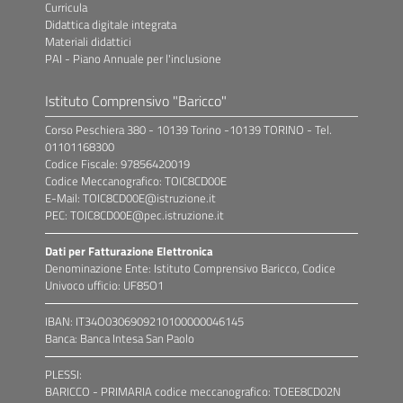
Curricula
Didattica digitale integrata
Materiali didattici
PAI - Piano Annuale per l'inclusione
Istituto Comprensivo "Baricco"
Corso Peschiera 380 - 10139 Torino -10139 TORINO - Tel.
01101168300
Codice Fiscale: 97856420019
Codice Meccanografico: TOIC8CD00E
E-Mail: TOIC8CD00E@istruzione.it
PEC: TOIC8CD00E@pec.istruzione.it
Dati per Fatturazione Elettronica
Denominazione Ente: Istituto Comprensivo Baricco, Codice
Univoco ufficio: UF85O1
IBAN: IT34O0306909210100000046145
Banca: Banca Intesa San Paolo
PLESSI:
BARICCO - PRIMARIA codice meccanografico: TOEE8CD02N