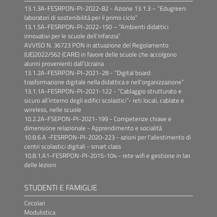
13.1.3A-FESRPON-PI-2022-82 - Azione 13.1.3 – “Edugreen:
laboratori di sostenibilità per il primo ciclo”
13.1.5A-FESRPON-PI-2022-150 – “Ambienti didattici
innovativi per le scuole dell’infanzia”
AVVISO N. 36723 PON in attuazione del Regolamento
(UE)2022/562 (CARE) in favore delle scuole che accolgono
alunni provenienti dall’Ucraina
13.1.2A-FESRPON-PI-2021-28 - “Digital board:
trasformazione digitale nella didattica e nell’organizzazione”
13.1.1A-FESRPON-PI-2021-122 - “Cablaggio strutturato e
sicuro all’interno degli edifici scolastici”- reti locali, cablate e
wireless, nelle scuole
10.2.2A-FSEPON-PI-2021-199 - Competenze chiave e
dimensione relazionale - Apprendimento e socialità
10.8.6.A -FESRPON-PI-2020-223 - azioni per l'allestimento di
centri scolastici digitali - smart class
10.8.1.A1-FESRPON-PI-2015-104 - rete wifi e gestione in lan
delle lezioni
STUDENTI E FAMIGLIE
Circolari
Modulistica