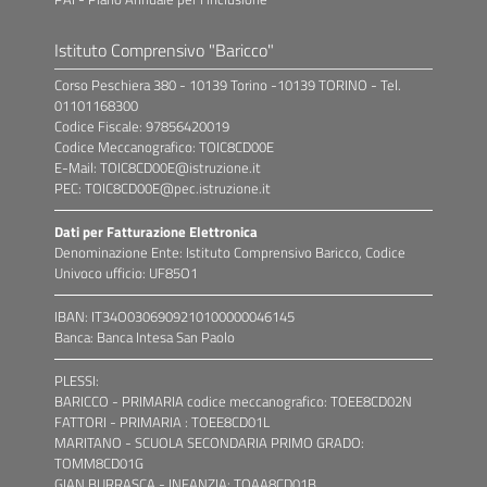
Istituto Comprensivo "Baricco"
Corso Peschiera 380 - 10139 Torino -10139 TORINO - Tel.
01101168300
Codice Fiscale: 97856420019
Codice Meccanografico: TOIC8CD00E
E-Mail: TOIC8CD00E@istruzione.it
PEC: TOIC8CD00E@pec.istruzione.it
Dati per Fatturazione Elettronica
Denominazione Ente: Istituto Comprensivo Baricco, Codice
Univoco ufficio: UF85O1
IBAN: IT34O0306909210100000046145
Banca: Banca Intesa San Paolo
PLESSI:
BARICCO - PRIMARIA codice meccanografico: TOEE8CD02N
FATTORI - PRIMARIA : TOEE8CD01L
MARITANO - SCUOLA SECONDARIA PRIMO GRADO:
TOMM8CD01G
GIAN BURRASCA - INFANZIA: TOAA8CD01B