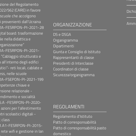
zione del Regolamento
022/562 (CARE) in favore
Dichi
 scuole che accolgono
i provenienti dall’Ucraina
Ammin
ORGANIZZAZIONE
.2A-FESRPON-PI-2021-28
gital board: trasformazione
DS e DSGA
le nella didattica e
Organigramma
organizzazione”
Dipartimenti
.1A-FESRPON-PI-2021-
Giunta e Consiglio di Istituto
 “Cablaggio strutturato e
Rappresentanti di classe
 all’interno degli edifici
Presidenti di Interclasse
tici”- reti locali, cablate e
Coordinatori di classe
ess, nelle scuole
Sicurezza/organigramma
.2A-FSEPON-PI-2021-199
mpetenze chiave e
sione relazionale -
ndimento e socialità
.6.A -FESRPON-PI-2020-
REGOLAMENTI
 azioni per l'allestimento
tri scolastici digitali -
Regolamento d'Istituto
 class
Patto di corresponsabilità
.1.A1-FESRPON-PI-2015-
Patto di corresponsabilità pasto
 rete wifi e gestione in lan
domestico