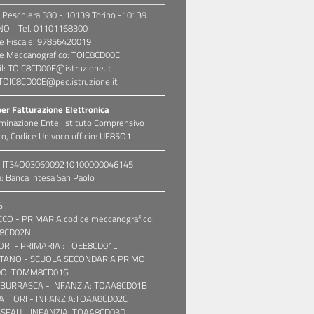
 Peschiera 380 - 10139 Torino -10139
NO - Tel. 01101168300
e Fiscale: 97856420019
e Meccanografico: TOIC8CD00E
l: TOIC8CD00E@istruzione.it
TOIC8CD00E@pec.istruzione.it
per Fatturazione Elettronica
inazione Ente: Istituto Comprensivo
co, Codice Univoco ufficio: UF85O1
: IT34O0306909210100000046145
: Banca Intesa San Paolo
I:
CO - PRIMARIA codice meccanografico:
8CD02N
ORI - PRIMARIA : TOEE8CD01L
TANO - SCUOLA SECONDARIA PRIMO
O: TOMM8CD01G
 BURRASCA - INFANZIA: TOAA8CD01B
FATTORI - INFANZIA:TOAA8CD02C
SEAU - INFANZIA: TOAA8CD03D