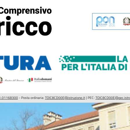
1.01168300
- Posta ordinaria:
TOIC8CD00E@istruzione.it
| PEC:
TOIC8CD00E@pec.istruz