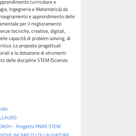
’apprendimento curricolare e
ogia, Ingegneria e Matematica) da
i insegnamento e apprendimento delle
damentale per il miglioramento
tenze tecniche, creative, digitali,
lle capacità di problem solving, di
critico. Le proposte progettuali
riali e la dotazione di strumenti
to delle discipline STEM (Scienze,
iale
OLLAUDO
ipi DNSH - Progetto PNRR STEM
TATIVE INCARICO COLLAUDATORE