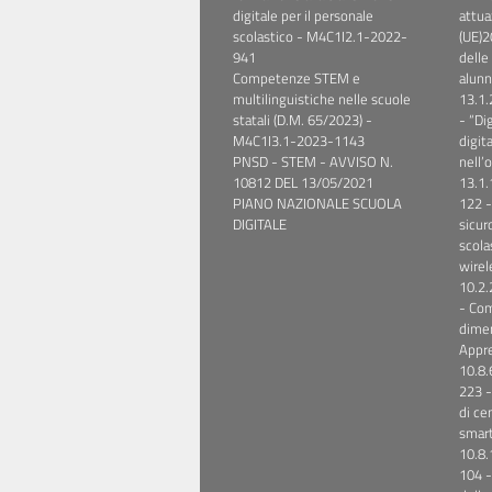
digitale per il personale
attua
scolastico - M4C1I2.1-2022-
(UE)2
941
delle
Competenze STEM e
alunn
multilinguistiche nelle scuole
13.1
statali (D.M. 65/2023) -
- “Di
M4C1I3.1-2023-1143
digita
PNSD - STEM - AVVISO N.
nell’
10812 DEL 13/05/2021
13.1
PIANO NAZIONALE SCUOLA
122 -
DIGITALE
sicuro
scolas
wirel
10.2
- Co
dimen
Appre
10.8
223 -
di cen
smart
10.8
104 -