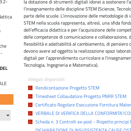
3.2-
la dotazione di strumenti digitali idonei a sostenere l
l’insegnamento delle discipline STEM (Scienze, Tecnol
parte delle scuole. L’innovazione delle metodologie d
attica
STEM nella scuola rappresenta, altresì, una sfida fon
a
dell’efficacia didattica e per l’acquisizione delle compe
e
delle competenze di comunicazione e collaborazione, de
flessibilità e adattabilità al cambiamento, di pensiero 
che
devono avere ad oggetto la realizzazione spazi laborato
 -
digitali per l’apprendimento curricolare e l’insegnamen
Tecnologia, Ingegneria e Matematica).
 DEL
Allegati disponibili:
ALE
Rendicontazione Progetto STEM
Timesheet Collaudatore Progetto PNRR STEM
Certificato Regolare Esecuzione Fornitura Mater
VERBALE DI VERIFICA DELLA CONFORMITA’/C
Scheda n. 3 Controlli ex-post - Rispetto princ
DICHIARAZIONE DI INSUSSISTENZA CAUSE OS