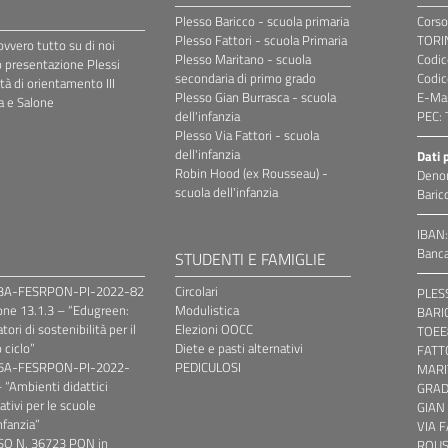
Plesso Baricco - scuola primaria
Corso
Plesso Fattori - scuola Primaria
TORI
vvero tutto su di noi
Plesso Maritano - scuola
Codic
 presentazione Plessi
secondaria di primo grado
Codic
ità di orientamento III
Plesso Gian Burrasca - scuola
E-Mai
 e Salone
dell'infanzia
PEC: 
Plesso Via Fattori - scuola
dell'infanzia
Dati 
Robin Hood (ex Rousseau) -
Denom
scuola dell'infanzia
Baric
IBAN
Banca
N
STUDENTI E FAMIGLIE
.3A-FESRPON-PI-2022-82
Circolari
PLESS
one 13.1.3 – “Edugreen:
Modulistica
BARIC
tori di sostenibilità per il
Elezioni OOCC
TOEE
 ciclo”
Diete e pasti alternativi
FATT
.5A-FESRPON-PI-2022-
PEDICULOSI
MARI
 “Ambienti didattici
GRAD
ativi per le scuole
GIAN
nfanzia”
VIA 
SO N. 36723 PON in
ROUS