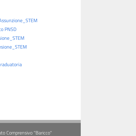
2 Assunzione_STEM
tto PNSD
esione_STEM
desione_STEM
Graduatoria
tuto Comprensivo "Baricco"