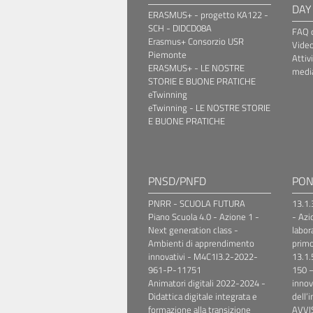
DAY
ERASMUS+ - progetto KA122 -
SCH - DIDCD08A
FAQ o
Erasmus+ Consorzio USR
Video
Piemonte
Attiv
ERASMUS+ - LE NOSTRE
media
STORIE E BUONE PRATICHE
eTwinning
eTwinning - LE NOSTRE STORIE
E BUONE PRATICHE
PNSD/PNFD
PO
PNRR - SCUOLA FUTURA
13.1
Piano Scuola 4.0 - Azione 1 -
- Azi
Next generation class -
labora
Ambienti di apprendimento
primo
innovativi - M4C1I3.2-2022-
13.1
961-P-11751
150 –
Animatori digitali 2022-2024 -
innov
Didattica digitale integrata e
dell’i
formazione alla transizione
AVVI