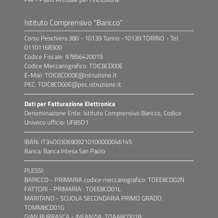
Istituto Comprensivo "Baricco"
Corso Peschiera 380 - 10139 Torino -10139 TORINO - Tel.
01101168300
Codice Fiscale: 97856420019
Codice Meccanografico: TOIC8CD00E
E-Mail: TOIC8CD00E@istruzione.it
PEC: TOIC8CD00E@pec.istruzione.it
Dati per Fatturazione Elettronica
Denominazione Ente: Istituto Comprensivo Baricco, Codice
Univoco ufficio: UF85O1
IBAN: IT34O0306909210100000046145
Banca: Banca Intesa San Paolo
PLESSI:
BARICCO - PRIMARIA codice meccanografico: TOEE8CD02N
FATTORI - PRIMARIA : TOEE8CD01L
MARITANO - SCUOLA SECONDARIA PRIMO GRADO:
TOMM8CD01G
GIAN BURRASCA - INFANZIA: TOAA8CD01B