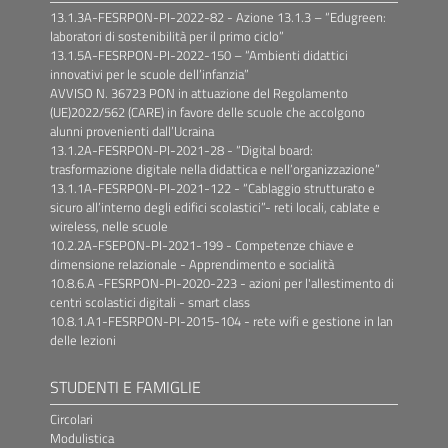
13.1.3A-FESRPON-PI-2022-82 - Azione 13.1.3 – “Edugreen:
laboratori di sostenibilità per il primo ciclo”
13.1.5A-FESRPON-PI-2022-150 – “Ambienti didattici
innovativi per le scuole dell’infanzia”
AVVISO N. 36723 PON in attuazione del Regolamento
(UE)2022/562 (CARE) in favore delle scuole che accolgono
alunni provenienti dall’Ucraina
13.1.2A-FESRPON-PI-2021-28 - “Digital board:
trasformazione digitale nella didattica e nell’organizzazione”
13.1.1A-FESRPON-PI-2021-122 - “Cablaggio strutturato e
sicuro all’interno degli edifici scolastici”- reti locali, cablate e
wireless, nelle scuole
10.2.2A-FSEPON-PI-2021-199 - Competenze chiave e
dimensione relazionale - Apprendimento e socialità
10.8.6.A -FESRPON-PI-2020-223 - azioni per l'allestimento di
centri scolastici digitali - smart class
10.8.1.A1-FESRPON-PI-2015-104 - rete wifi e gestione in lan
delle lezioni
STUDENTI E FAMIGLIE
Circolari
Modulistica